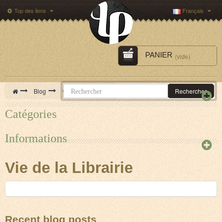
Top des liens
Français
PANIER
(vide)
>
Blog
>
Vie de la Librairie
Rechercher
Catégories
Informations
Vie de la Librairie
Recent blog posts