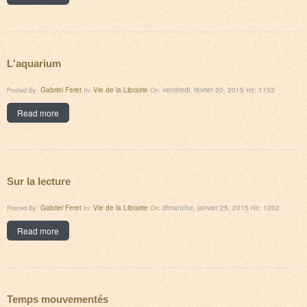
L'aquarium
Gabriel Feret
Vie de la Librairie
vendredi, février 20, 2015
1153
Posted By:
In:
On:
Hit:
Read more
Sur la lecture
Gabriel Feret
Vie de la Librairie
dimanche, janvier 25, 2015
1262
Posted By:
In:
On:
Hit:
Read more
Temps mouvementés