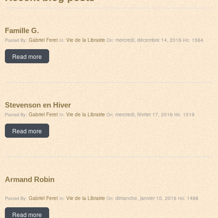
Famille G.
Gabriel Feret
Vie de la Librairie
mercredi, décembre 14, 2016
1564
Posted By:
In:
On:
Hit:
Read more
Stevenson en Hiver
Gabriel Feret
Vie de la Librairie
mercredi, février 17, 2016
1519
Posted By:
In:
On:
Hit:
Read more
Armand Robin
Gabriel Feret
Vie de la Librairie
dimanche, janvier 10, 2016
1488
Posted By:
In:
On:
Hit:
Read more