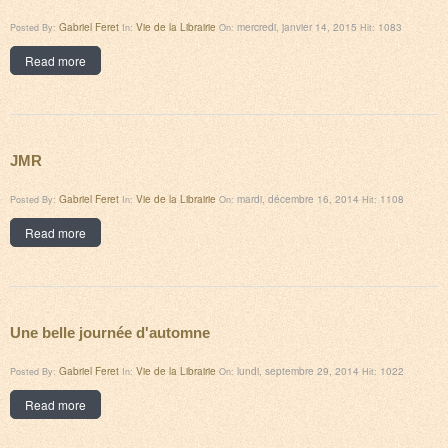
Gabriel Feret
Vie de la Librairie
mercredi, janvier 14, 2015
1083
Posted By:
In:
On:
Hit:
Read more
JMR
Gabriel Feret
Vie de la Librairie
mardi, décembre 16, 2014
1108
Posted By:
In:
On:
Hit:
Read more
Une belle journée d'automne
Gabriel Feret
Vie de la Librairie
lundi, septembre 29, 2014
1022
Posted By:
In:
On:
Hit:
Read more