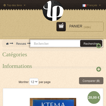
Top des liens
Français
PANIER
(vide)
>
Revues
>
Revue Ktèma
Rechercher
Catégories
Informations
Comparer (
0
)
Montrer
par page
20,00 €