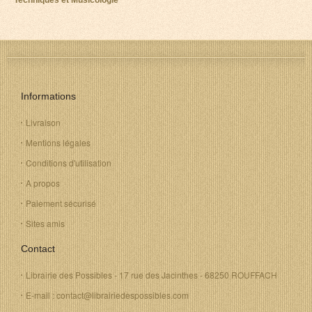
Techniques et Musicologie
Informations
Livraison
Mentions légales
Conditions d'utilisation
A propos
Paiement sécurisé
Sites amis
Contact
Librairie des Possibles - 17 rue des Jacinthes - 68250 ROUFFACH
E-mail : contact@librairiedespossibles.com