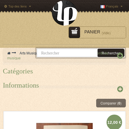
Top des liens
Français
PANIER
(vide)
>
Arts Musique Cinéma
>
Musique
>
Instruments de
Rechercher
musique
Catégories
Informations
Comparer (
0
)
12,00 €