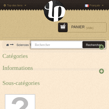
Top des liens
Français
PANIER
(vide)
>
Sciences Techniques Economie
>
Techniques
Rechercher
Catégories
Informations
Sous-catégories