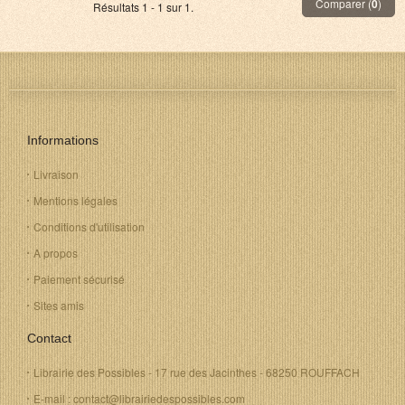
Comparer (
0
)
Résultats 1 - 1 sur 1.
Informations
Livraison
Mentions légales
Conditions d'utilisation
A propos
Paiement sécurisé
Sites amis
Contact
Librairie des Possibles - 17 rue des Jacinthes - 68250 ROUFFACH
E-mail : contact@librairiedespossibles.com