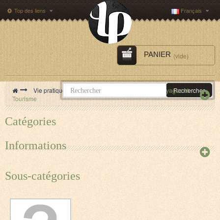
Top des liens
Français
PANIER
(vide)
>
Vie pratique Loisirs Nature Régionalisme
>
Voyages et
Rechercher
Tourisme
Catégories
Informations
Sous-catégories