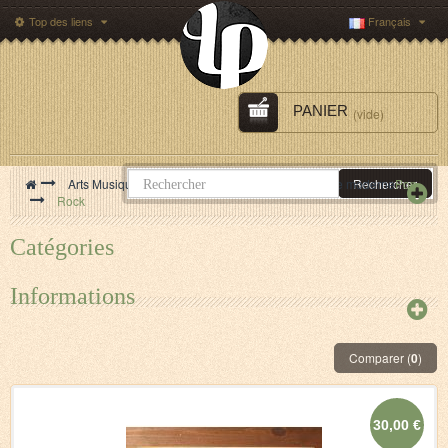
Top des liens
Français
PANIER
(vide)
>
Arts Musique Cinéma
>
Musique
>
Musique moderne
Rechercher
Pop
>
Rock
Catégories
Informations
Comparer (
0
)
30,00 €