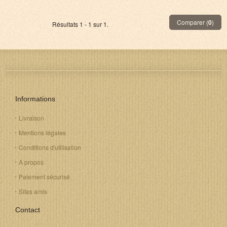
Comparer (
0
)
Résultats 1 - 1 sur 1.
Informations
Livraison
Mentions légales
Conditions d'utilisation
A propos
Paiement sécurisé
Sites amis
Contact