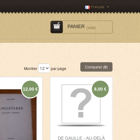
Français
PANIER
(vide)
Comparer (
0
)
Montrer
par page
12,00 €
8,00 €
DE GAULLE - AU-DELÀ