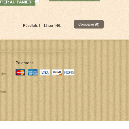
TER AU PANIER
Comparer (
0
)
Résultats 1 - 12 sur 146.
Paiement
e des
.com