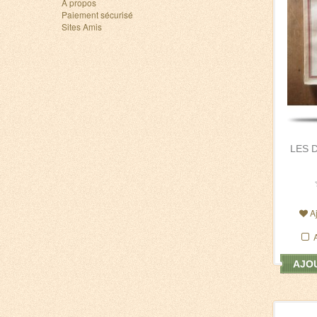
A propos
Paiement sécurisé
Sites Amis
LES 
A
AJOU