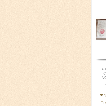
AU
C
VO
A