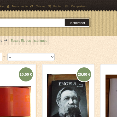
ion
Mon compte
Caisse
Panier
Comparison
Rechercher
re
>
Essais Etudes historiques
Tri
10,00 €
20,00 €