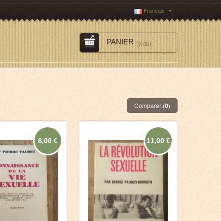
Français
PANIER
(vide)
Comparer (
0
)
8,00 €
11,00 €