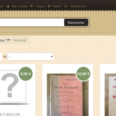
ion
Mon compte
Caisse
Panier
Comparison
Rechercher
ique
>
Sexualité
Tri
9,00 €
10,00 €
ETUDES DE