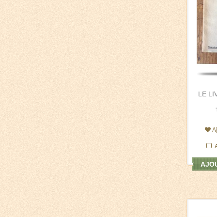
LE LI
A
AJOU