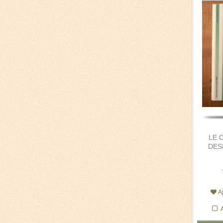
LE 
DES
A