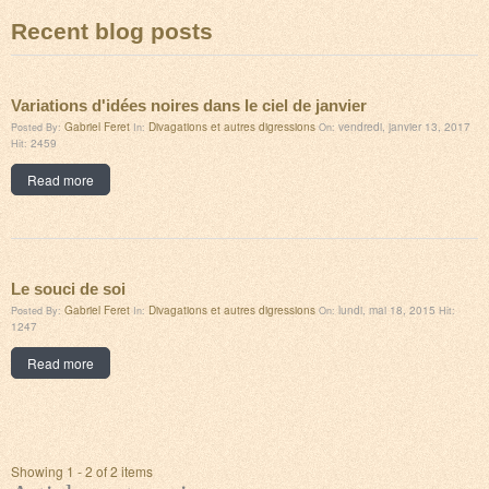
Recent blog posts
Variations d'idées noires dans le ciel de janvier
Gabriel Feret
Divagations et autres digressions
vendredi, janvier 13, 2017
Posted By:
In:
On:
2459
Hit:
Read more
Le souci de soi
Gabriel Feret
Divagations et autres digressions
lundi, mai 18, 2015
Posted By:
In:
On:
Hit:
1247
Read more
Showing 1 - 2 of 2 items