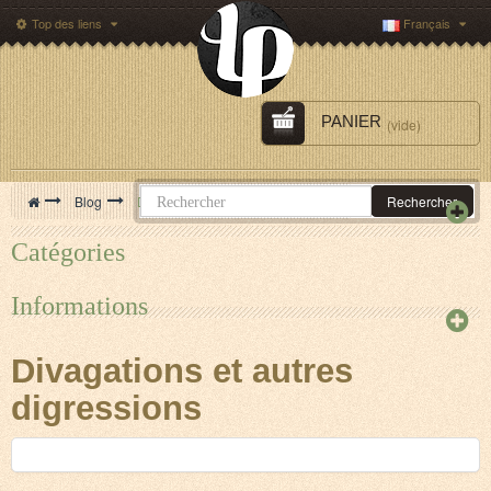
Top des liens
Français
PANIER
(vide)
>
Blog
>
Divagations et autres digressions
Rechercher
Catégories
Informations
Divagations et autres
digressions