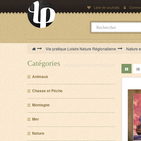
Liste de souhaits
Connex
>
Vie pratique Loisirs Nature Régionalisme
>
Nature 
Catégories
Animaux
Chasse et Pêche
Montagne
Mer
Nature