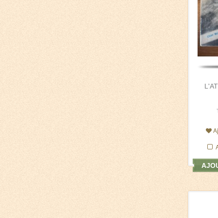
L'A
A
AJOU