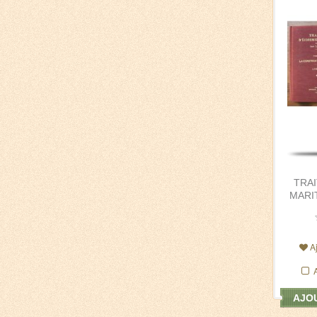
TRA
MARIT
A
AJOU