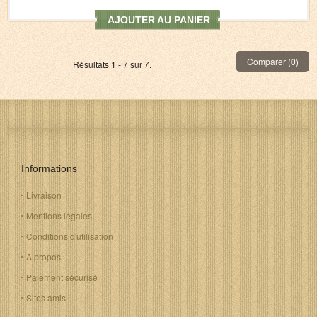
AJOUTER AU PANIER
Comparer (
0
)
Résultats 1 - 7 sur 7.
Informations
Livraison
Mentions légales
Conditions d'utilisation
A propos
Paiement sécurisé
Sites amis