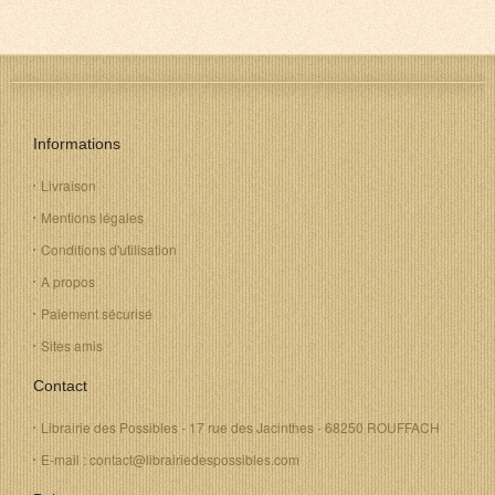
Informations
Livraison
Mentions légales
Conditions d'utilisation
A propos
Paiement sécurisé
Sites amis
Contact
Librairie des Possibles - 17 rue des Jacinthes - 68250 ROUFFACH
E-mail : contact@librairiedespossibles.com