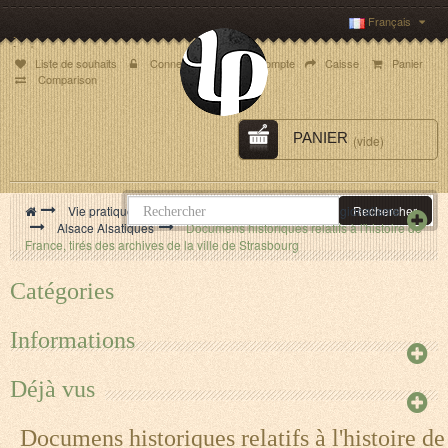
Français
Top des liens
Liste de souhaits
Connexion
Mon compte
Caisse
Panier
Comparison
PANIER
(vide)
>
Vie pratique Loisirs Nature Régionalisme
>
Régionalisme
Rechercher
>
Alsace Alsatiques
>
Documens historiques relatifs à l'histoire de
France, tirés des archives de la ville de Strasbourg
Catégories
Informations
Déjà vus
Documens historiques relatifs à l'histoire de