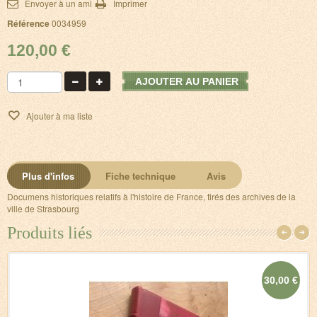
Envoyer à un ami
Imprimer
Référence
0034959
120,00 €
AJOUTER AU PANIER
Ajouter à ma liste
Plus d'infos
Fiche technique
Avis
Documens historiques relatifs à l'histoire de France, tirés des archives de la
ville de Strasbourg
Produits liés
30,00 €