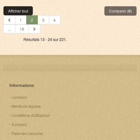
Afficher tout
Comparer (
0
)
1
2
3
4
...
19
Résultats 13 - 24 sur 221.
Informations
Livraison
Mentions légales
Conditions d'utilisation
A propos
Paiement sécurisé