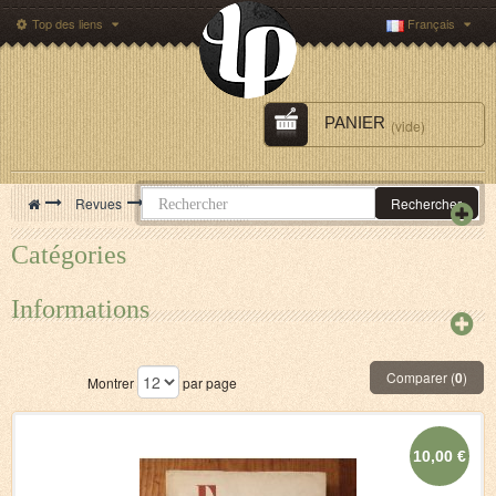
Top des liens
Français
PANIER
(vide)
>
Revues
>
Revue Esprit
Rechercher
Catégories
Informations
Comparer (
0
)
Montrer
par page
10,00 €